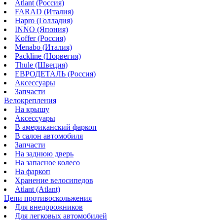
Atlant (Россия)
FARAD (Италия)
Hapro (Голладия)
INNO (Япония)
Koffer (Россия)
Menabo (Италия)
Packline (Норвегия)
Thule (Швеция)
ЕВРОДЕТАЛЬ (Россия)
Аксессуары
Запчасти
Велокрепления
На крышу
Аксессуары
В американский фаркоп
В салон автомобиля
Запчасти
На заднюю дверь
На запасное колесо
На фаркоп
Хранение велосипедов
Atlant (Atlant)
Цепи противоскольжения
Для внедорожников
Для легковых автомобилей