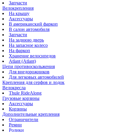
Запчасти
Велокрепления
На крышу
Аксессуары
В американский фаркоп
В салон автомобиля
Запчасти
На заднюю дверь
На запасное колесо
На фаркоп
Хранение велосипедов
Atlant (Atlant)
Цепи противоскольжения
Для внедорожников
Для легковых автомобилей
Крепления для серфов и лодок
Велокресла
Thule RideAlong
Грузовые корзины
Аксессуары
Корзины
Дополнительные крепления
Ограничители
Ремни
Ролики