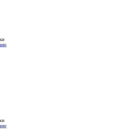
ки
нию
ки
нию