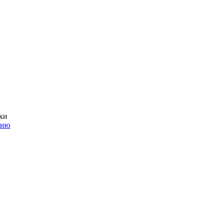
ки
нию