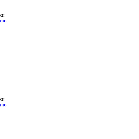
ки
нию
ки
нию