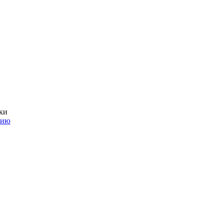
ки
нию