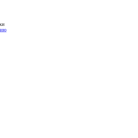
ки
нию