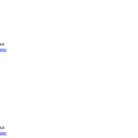
ки
нию
ки
нию