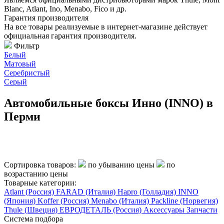
Blanc, Atlant, Ino, Menabo, Fico и др.
Гарантия производителя
На все товары реализуемые в интернет-магазине действует
официальная гарантия производителя.
Фильтр
Белый
Матовый
Серебристый
Серый
Автомобильные боксы Инно (INNO) в
Перми
Сортировка товаров:
по убыванию цены
по
возрастанию цены
Товарные категории:
Atlant (Россия)
FARAD (Италия)
Hapro (Голладия)
INNO
(Япония)
Koffer (Россия)
Menabo (Италия)
Packline (Норвегия)
Thule (Швеция)
ЕВРОДЕТАЛЬ (Россия)
Аксессуары
Запчасти
Система подбора