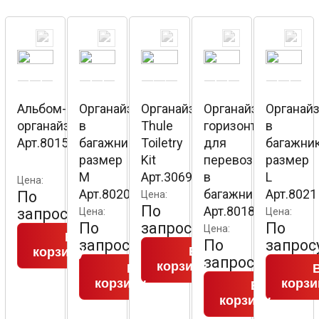
Альбом-
Органайзер
Органайзер
Органайзер
Органай
органайзер
в
Thule
горизонтальный
в
Арт.8015
багажник,
Toiletry
для
багажник
размер
Kit
перевозки
размер
M
Арт.306928
в
L
Цена:
Арт.8020
багажнике
Арт.8021
По
Цена:
По
Арт.8018
запросу
Цена:
Цена:
По
запросу
По
Цена:
В
запросу
По
запрос
В
корзину
запросу
корзину
В
корзину
корзи
В
корзину