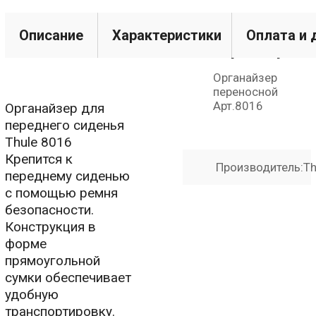
Технические
Описание
Характеристики
Оплата и 
характерист
Органайзер
переносной
Арт.8016
Органайзер для
переднего сиденья
Thule 8016
Крепится к
Производитель:
Th
переднему сиденью
с помощью ремня
безопасности.
Конструкция в
форме
прямоугольной
сумки обеспечивает
удобную
транспортировку.