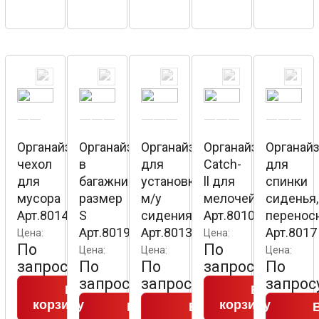
Органайзер
Органайзер
Органайзер
Органайзер
Органай
чехол
в
для
Catch-
для
для
багажник,
установки
ll для
спинки
мусора
размер
м/у
мелочей
сиденья,
Арт.8014
S
сидениями
Арт.8010
перенос
Арт.8019
Арт.8013
Арт.8017
Цена:
Цена:
По
По
Цена:
Цена:
Цена:
запросу
По
По
запросу
По
запросу
запросу
запрос
В
В
корзину
корзину
В
В